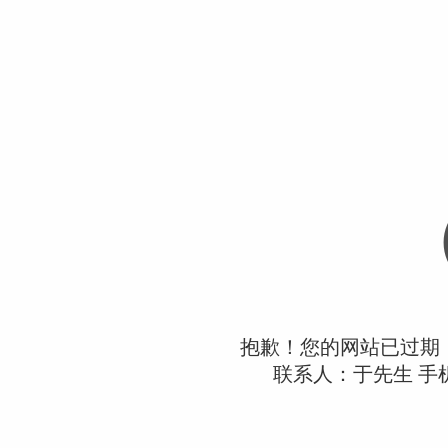
抱歉！您的网站已过期
联系人：于先生 手机：